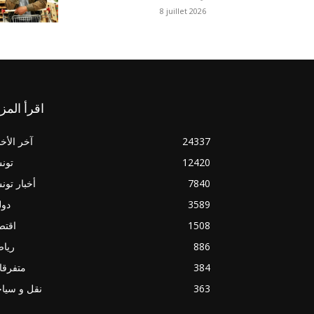
8 juillet 2026
اقرأ المز
24337
آخر الأخب
12420
تون
7840
أخبار تو
3589
دول
1508
اقتص
886
ريا
384
متفرقا
363
نقل و سيا