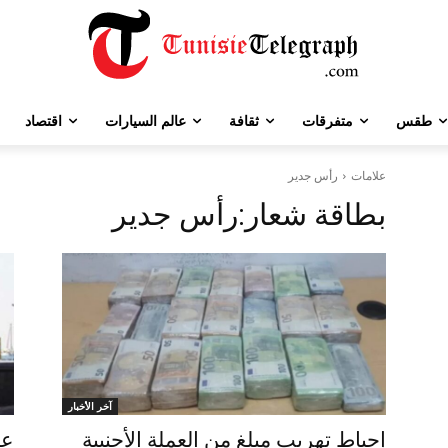
طقس
متفرقات
ثقافة
عالم السيارات
اقتصاد
علامات
رأس جدير
بطاقة شعار:
رأس جدير
آخر الأخبار
إحباط تهريب مبلغ من العملة الأجنبية
عو