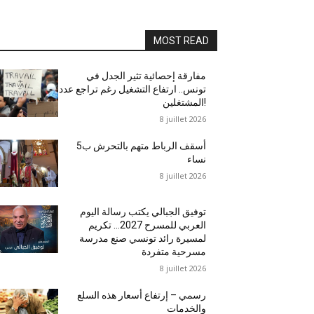
MOST READ
مفارقة إحصائية تثير الجدل في
تونس.. ارتفاع التشغيل رغم تراجع عدد
المشتغلين!
8 juillet 2026
أسقف الرباط متهم بالتحرش ب5
نساء
8 juillet 2026
توفيق الجبالي يكتب رسالة اليوم
العربي للمسرح 2027… تكريم
لمسيرة رائد تونسي صنع مدرسة
مسرحية متفردة
8 juillet 2026
رسمي – إرتفاع أسعار هذه السلع
والخدمات