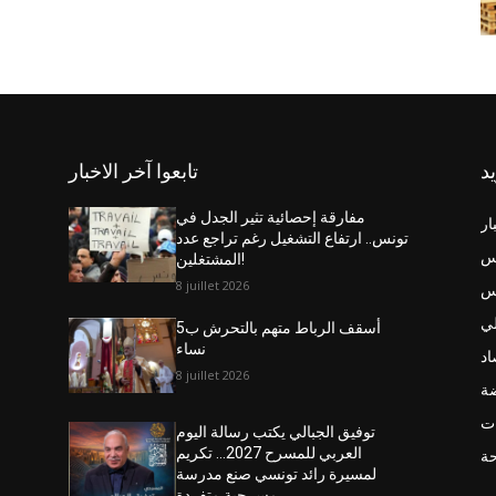
يد
تابعوا آخر الاخبار
مفارقة إحصائية تثير الجدل في
ار
تونس.. ارتفاع التشغيل رغم تراجع عدد
س
المشتغلين!
8 juillet 2026
نس
ي
أسقف الرباط متهم بالتحرش ب5
نساء
اد
8 juillet 2026
ضة
ت
توفيق الجبالي يكتب رسالة اليوم
العربي للمسرح 2027… تكريم
حة
لمسيرة رائد تونسي صنع مدرسة
مسرحية متفردة