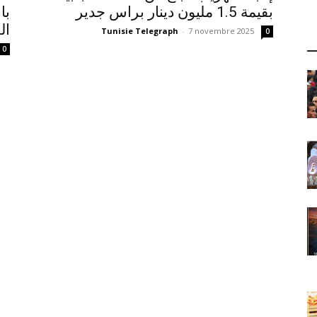
بقيمة 1.5 مليون دينار براس جدير
با
ال
Tunisie Telegraph
-
7 novembre 2025
0
0