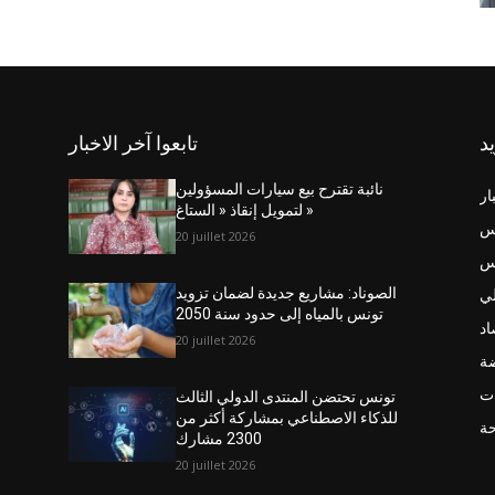
يد
تابعوا آخر الاخبار
نائبة تقترح بيع سيارات المسؤولين
ار
لتمويل إنقاذ « الستاغ »
س
20 juillet 2026
نس
ي
الصوناد: مشاريع جديدة لضمان تزويد
تونس بالمياه إلى حدود سنة 2050
اد
20 juillet 2026
ضة
ت
تونس تحتضن المنتدى الدولي الثالث
للذكاء الاصطناعي بمشاركة أكثر من
حة
2300 مشارك
20 juillet 2026