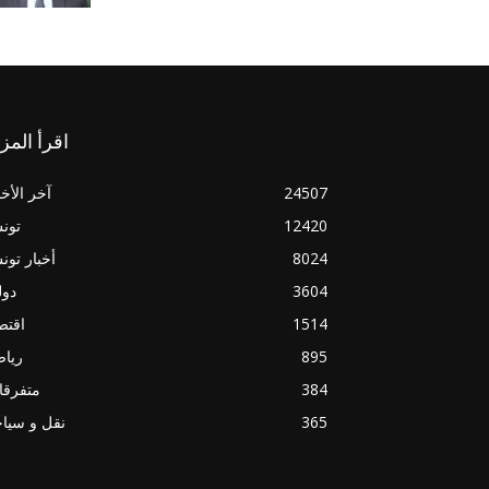
اقرأ المز
24507
آخر الأخب
12420
تون
8024
أخبار تو
3604
دول
1514
اقتص
895
ريا
384
متفرقا
365
نقل و سيا