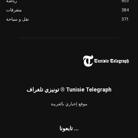
905
رياضة
384
متفرقات
371
نقل و سياحة
تونيزي تلغراف ® Tunisie Telegraph
موقع إخباري بالعربية
تابعونا ...