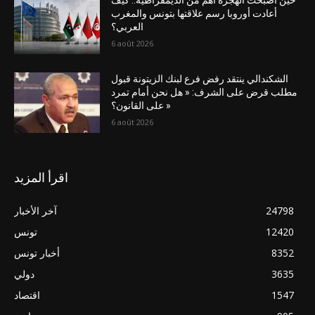
حين أصبحت الهجرة أهم من الديمقراطية.. كيف
أعادت أوروبا رسم علاقتها بتونس والمغرب
العربي؟
6 août 2026
الشكندالي ينتقد رفض فرع لبنك الزيتونة قبول
مطلب قرض على الشرف: « هل نحن أمام تمرد
على القانون؟ »
6 août 2026
اقرأ المزيد
24798
آخر الأخبار
12420
تونس
8352
أخبار تونس
3635
دولي
1547
اقتصاد