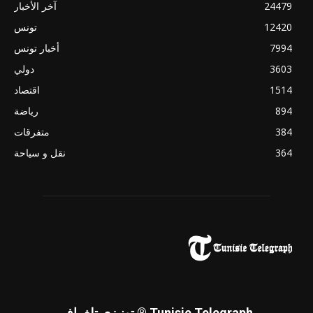
24479
آخر الأخبار
12420
تونس
7994
أخبار تونس
3603
دولي
1514
اقتصاد
894
رياضة
384
متفرقات
364
نقل و سياحة
تونيزي تلغراف ® Tunisie Telegraph