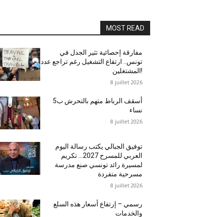
MOST READ
مفارقة إحصائية تثير الجدل في
تونس.. ارتفاع التشغيل رغم تراجع عدد
المشتغلين!
8 juillet 2026
أسقف الرباط متهم بالتحرش ب5
نساء
8 juillet 2026
توفيق الجبالي يكتب رسالة اليوم
العربي للمسرح 2027… تكريم
لمسيرة رائد تونسي صنع مدرسة
مسرحية متفردة
8 juillet 2026
رسمي – إرتفاع أسعار هذه السلع
والخدمات