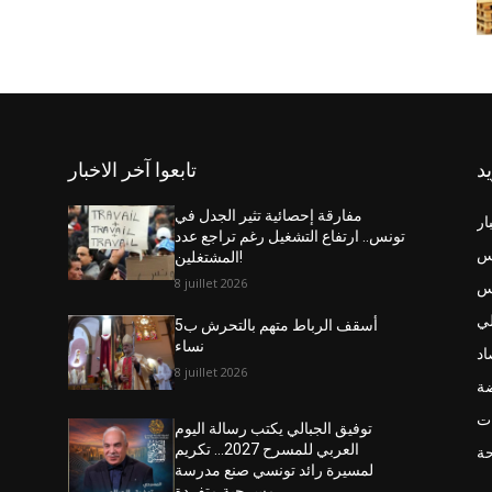
يد
تابعوا آخر الاخبار
مفارقة إحصائية تثير الجدل في
ار
تونس.. ارتفاع التشغيل رغم تراجع عدد
س
المشتغلين!
8 juillet 2026
نس
ي
أسقف الرباط متهم بالتحرش ب5
نساء
اد
8 juillet 2026
ضة
ت
توفيق الجبالي يكتب رسالة اليوم
العربي للمسرح 2027… تكريم
حة
لمسيرة رائد تونسي صنع مدرسة
مسرحية متفردة