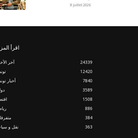
8 juillet 2026
اقرأ المز
24339
آخر الأخب
12420
تون
7840
أخبار تو
3589
دول
1508
اقتص
886
ريا
384
متفرقا
363
نقل و سيا