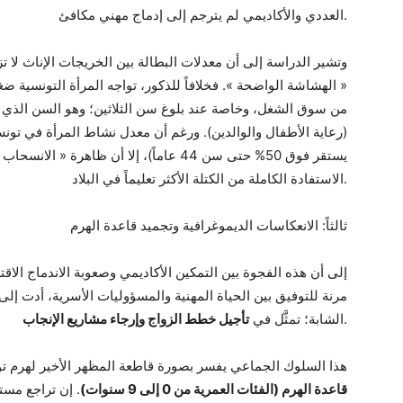
العددي والأكاديمي لم يترجم إلى إدماج مهني مكافئ.
وتشير الدراسة إلى أن معدلات البطالة بين الخريجات الإناث لا تز
« الهشاشة الواضحة ». فخلافاً للذكور، تواجه المرأة التونسية ض
من سوق الشغل، وخاصة عند بلوغ سن الثلاثين؛ وهو السن الذي يت
(رعاية الأطفال والوالدين). ورغم أن معدل نشاط المرأة في تونس
يستقر فوق 50% حتى سن 44 عاماً)، إلا أن ظاهر
الاستفادة الكاملة من الكتلة الأكثر تعليماً في البلاد.
ثالثاً: الانعكاسات الديموغرافية وتجميد قاعدة الهرم
مرنة للتوفيق بين الحياة المهنية والمسؤوليات الأسرية، أدت إلى
.
الشابة؛ تمثَّل في
تأجيل خطط الزواج وإرجاء مشاريع الإنجاب
هذا السلوك الجماعي يفسر بصورة قاطعة المظهر الأخير لهرم تونس 4
قاعدة الهرم (الفئات العمرية من 0 إلى 9 سنوات)
. إن تراجع مست