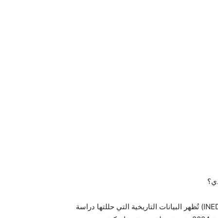
دي؟
تُظهر البيانات التاريخية التي حللتها دراسة (INED) أن تونس تميزت تاريخياً بتناظر أفقي شبه مثالي بين الجنسين