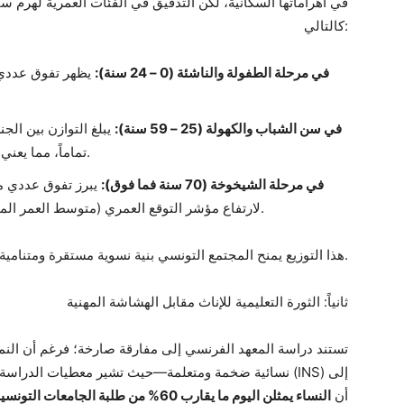
كالتالي:
في مرحلة الطفولة والناشئة (0 – 24 سنة):
يظهر تفوق عددي
في سن الشباب والكهولة (25 – 59 سنة):
يبلغ التوازن بين الج
تماماً، مما يعني تساوياً عددياً شبه مطلق في الفئة الأكثر إنتاجية.
في مرحلة الشيخوخة (70 سنة فما فوق):
يبرز تفوق عددي 
لارتفاع مؤشر التوقع العمري (متوسط العمر المتوقع عند الحياة) للمرأة التونسية مقارنة بالرجل.
هذا التوزيع يمنح المجتمع التونسي بنية نسوية مستقرة ومتنامية في فئات سن العمل والتعليم العالي.
ثانياً: الثورة التعليمية للإناث مقابل الهشاشة المهنية
تستند دراسة المعهد الفرنسي إلى مفارقة صارخة؛ فرغم أن النم
نسائية ضخمة ومتعلمة—حيث تشير معطيات الدراسة المقترنة
أن
النساء يمثلن اليوم ما يقارب 60% من طلبة الجامعات التونسية في الفئة العمرية 25–34 سنة