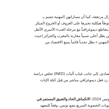
ال مرتفعة، كما أن مساراتهن المهنية تتسم بـ
غوطاً هيكلية تجبرها على العزوف أو الخروج المبكر
قاطع ديموغرافياً مع مرحلة العبء الأسري الأثقل
 يظل أعلى نسبياً مقارنة بالمغرب والجزائر (حيث
ة « الانسحاب المهني » تظل تحدياً قائماً يمنع الاقتصاد من
تخلص دراسة (INED) إلى أن هذه الفجوة بين التمكين الأكاديمي وصعوبة الاندماج الاقتصادي، إلى جانب غياب آليات
 رد فعل ديموغرافي مباشر من قِبل كتلة الإناث
202:
الانكماش الحاد والضيق المستمر في
ويات الخصوبة السريع يضع تونس، وفقاً للمعهد