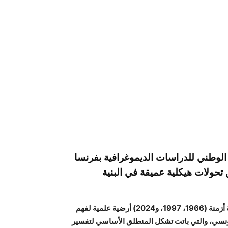
الوطني للدراسات الديموغرافية بفرنسا
202)، عن تحولات هيكلية عميقة في البنية
وتُقدم الأهرامات السكانية المقارنة التي رصدتها الدراسة عبر ثلاثة أزمنة (1966، 1997، و2024) أرضية علمية لفهم
التونسي، والتي باتت تشكل المنطلق الأساسي لتفسير