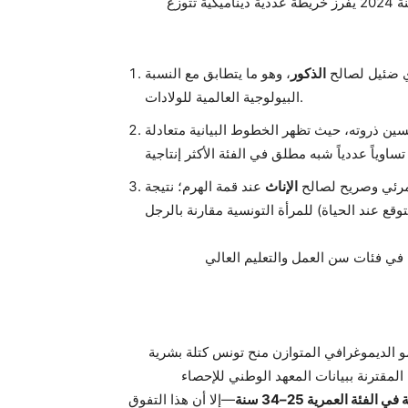
في أهراماتها السكانية، لكن التدقيق في الفئات العمرية لهرم سنة 2024 يفرز خريطة عددية ديناميكية تتوزع
 ضئيل لصالح
الذكور
، وهو ما يتطابق مع النسبة
البيولوجية العالمية للولادات.
نسين ذروته، حيث تظهر الخطوط البيانية متعادلة
مرئي وصريح لصالح
الإناث
عند قمة الهرم؛ نتيجة
و الديموغرافي المتوازن منح تونس كتلة بشرية
 ببيانات المعهد الوطني للإحصاء (INS) إلى
—إلا أن هذا التفوق