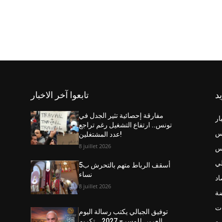
يد
تابعوا آخر الاخبار
مفارقة إحصائية تثير الجدل في
ار
تونس.. ارتفاع التشغيل رغم تراجع
س
عدد المشتغلين!
8 juillet 2026
نس
ي
أسقف الرباط متهم بالتحرش ب5
نساء
اد
8 juillet 2026
ضة
ت
توفيق الجبالي يكتب رسالة اليوم
العربي للمسرح 2027… تكريم