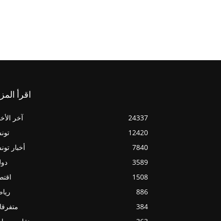
اقرأ المز
24337
آخر الأخب
12420
تون
7840
أخبار تو
3589
دول
1508
اقتص
886
ريا
384
متفرقا