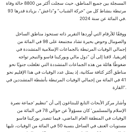
المسجلة بين جميع المناطق، حيث سجلت أكثر من 8800 حالة وفاة
مرتبطة بنشاط كل من “حركة الشباب” و”داعش”، بزيادة قدرها 93
في المائة عن سنة 2024.
ووفقًا للأرقام التي أوردها التقرير ذاته تستحوذ مناطق الساحل
والصومال وحوض بحيرة تشاد مجتمعة على 98 في المائة من
إجمالي الوفيات المرتبطة بالجماعات الإسلامية المتشددة في
إفريقيا، لافتا إلى أن “دول مالي وبوركينا فاسو والنيجر تواجه
ضغوطًا هائلة من هذه الجماعات المتشددة التي تغلغلت جنوبًا نحو
مناطق أكثر كثافة سكانية، إذ يمثل عدد الوفيات في هذا الإقليم نحو
41 في المائة من إجمالي الوفيات المرتبطة بأنشطة المتشددين في
القارة”.
وأشار مركز الأبحاث التابع للبنتاغون إلى أن “تنظيم ‘جماعة نصرة
الإسلام والمسلمين’ كان مسؤولاً عن حوالي 78 في المائة من
الوفيات في المنطقة العام الماضي، فيما تتصدر بوركينا فاسو
مستويات العنف في الساحل بنسبة 50 في المائة من الوفيات، تليها