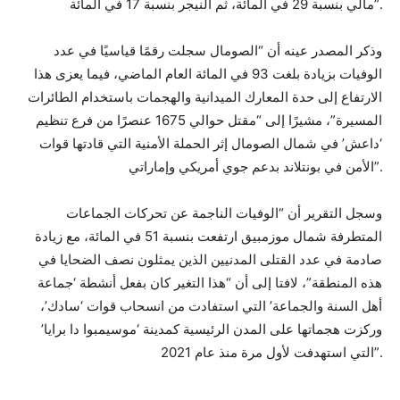
مالي بنسبة 29 في المائة، ثم النيجر بنسبة 17 في المائة”.
وذكر المصدر عينه أن “الصومال سجلت رقمًا قياسيًا في عدد
الوفيات بزيادة بلغت 93 في المائة العام الماضي، فيما يعزى هذا
الارتفاع إلى حدة المعارك الميدانية والهجمات باستخدام الطائرات
المسيرة”، مشيرًا إلى “مقتل حوالي 1675 عنصرًا من فرع تنظيم
‘داعش’ في شمال الصومال إثر الحملة الأمنية التي قادتها قوات
الأمن في بونتلاند بدعم جوي أمريكي وإماراتي”.
وسجل التقرير أن “الوفيات الناجمة عن تحركات الجماعات
المتطرفة شمال موزمبيق ارتفعت بنسبة 51 في المائة، مع زيادة
صادمة في عدد القتلى المدنيين الذين يمثلون نصف الضحايا في
هذه المنطقة”، لافتا إلى أن “هذا التغير كان بفعل أنشطة ‘جماعة
أهل السنة والجماعة’ التي استفادت من انسحاب قوات ‘سادك’،
وركزت هجماتها على المدن الرئيسية كمدينة ‘موسيمبوا دا برايا’
التي استهدفت لأول مرة منذ عام 2021”.