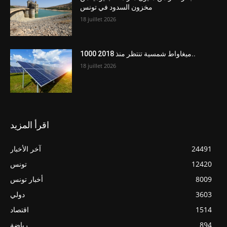
مخزون السدود في تونس
18 juillet 2026
1000 ميغاواط شمسية تنتظر منذ 2018..
18 juillet 2026
اقرأ المزيد
24491
آخر الأخبار
12420
تونس
8009
أخبار تونس
3603
دولي
1514
اقتصاد
894
رياضة