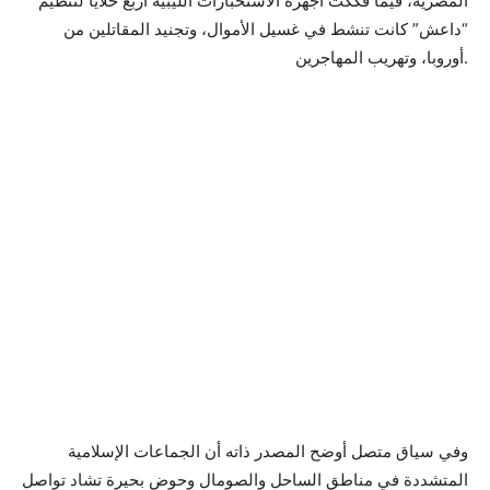
المصرية، فيما فككت أجهزة الاستخبارات الليبية أربع خلايا لتنظيم
“داعش” كانت تنشط في غسيل الأموال، وتجنيد المقاتلين من
أوروبا، وتهريب المهاجرين.
وفي سياق متصل أوضح المصدر ذاته أن الجماعات الإسلامية
المتشددة في مناطق الساحل والصومال وحوض بحيرة تشاد تواصل