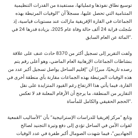
توسيع نطاق نفوذها وعملياتها، مستفيدة من القدرات التنظيمية
المتنامية التي تحصل عليها، مسجلاً أن “الوفيات المرتبطة بهذه
الجماعات في القارة الإفريقية مازالت عند مستويات قياسية، إذ
سُجلت قرابة 24 ألف حالة وفاة عام 2025، بزيادة قدرها 24 في
المائة عن العام السابق”.
ولفت التقرير إلى تسجيل أكثر من 8370 حادث عنف على علاقة
بنشاطات الجماعات الإرهابية العام الماضي، وهو أعلى رقم يتم
رصده تاريخيًا، مبرزًا أن “إقليم الساحل يواصل تسجيل أكبر عدد من
هذه الوفيات المرتبطة بهذه الجماعات مقارنة بأي منطقة أخرى في
القارة، فيما يأتي هذا الارتفاع رغم القيود المتزايدة على نقل
التقارير من المنطقة، ما يرجح أن الأرقام المعلنة قد لا تعكس
الحجم الحقيقي والكامل للمأساة”.
وتابع “مركز إفريقيا للدراسات الإستراتيجية” بأن “الأساليب القمعية
لقوات الأمن في الساحل تؤدي إلى دفع وتيرة التجنيد لصالح
الجهاديين”، فيما شهدت الصومال أكبر طفرة في عدد الوفيات