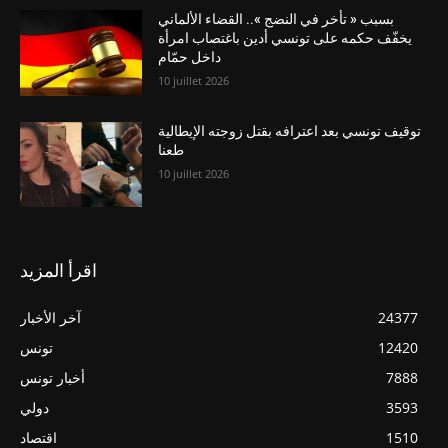
بسبب « تأخر في النضج ».. القضاء الألماني
يخفّف حكمه على تونسي أدين باغتصاب امرأة
داخل حمّام
10 juillet 2026
توقيف تونسي بعد اعترافه بقتل زوجته الإيطالية
طعنا
10 juillet 2026
اقرأ المزيد
24377
آخر الأخبار
12420
تونس
7888
أخبار تونس
3593
دولي
1510
اقتصاد