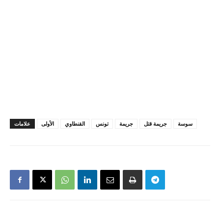
سوسة
جريمة قتل
جريمة
تونس
القنطاوي
الأولى
علامات