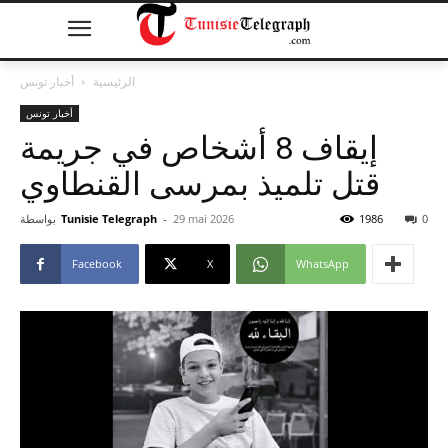
الرئيسية
أخبار تونس
أخبار تونس
إيقاف 8 أشخاص في جريمة
قتل تلميذ بمرسى القنطاوي
0
1986
29 mai 2026
-
Tunisie Telegraph
بواسطة
Facebook
X
WhatsApp