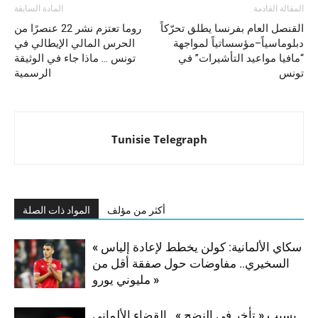
المقالة القادمة
المادة السابقة
القنصل العام بفرنسا يطلق تحرّكاً
روما تعتزم نشر 22 عنصرًا من
دبلوماسياً–مؤسساتياً لمواجهة
الحرس المالي الإيطالي في
“مافيا مواعيد التأشيرات” في
تونس … ماذا جاء في الوثيقة
تونس
الرسمية
Tunisie Telegraph
أكثر من مؤلف
المواد ذات الصلة
« سكاي الألمانية: كولن يخطط لإعادة إلياس
السخيري.. مفاوضات حول صفقة أقل من
مليوني يورو »
بسبب « تأخر في النضج ».. القضاء الألماني