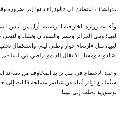
وأضاف الحمادي أن «الوزراء دعوا إلى ضرورة وقف كامل للعمليات العسكرية بليبيا».
وأعلنت وزارة الخارجية التونسية، أول من أمس الس
ليبيا؛ وهي الجزائر ومصر والسودان وتشاد والنيجر
ليبيا، مثل «إرساء حوار وطني ليبي واستكمال تحقيق
الدولة ومسار الانتقال الديموقراطي في ليبيا في كنف الأمن والاستقرار».
وعقد الاجتماع في ظل تزايد المخاوف من تصاعد أنش
سيَّما مع تواتر أنباء عن عناصر مسلحة قاتلت إلى ج
وسورية دخلت إلى ليبيا.