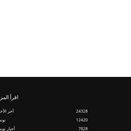
اقرأ المز
24328
آخر الأخب
12420
تون
7828
أخبار تو