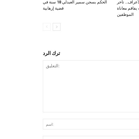
لأعراف… تأخر
الحكم بسجن سمير العبدلي 18 سنة في
فاقم معاناة
قضية إرهابية
الموظفين
ترك الرد