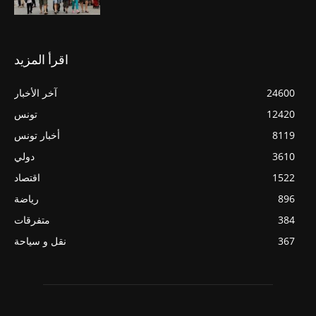
اقرأ المزيد
24600
آخر الأخبار
12420
تونس
8119
أخبار تونس
3610
دولي
1522
اقتصاد
896
رياضة
384
متفرقات
367
نقل و سياحة