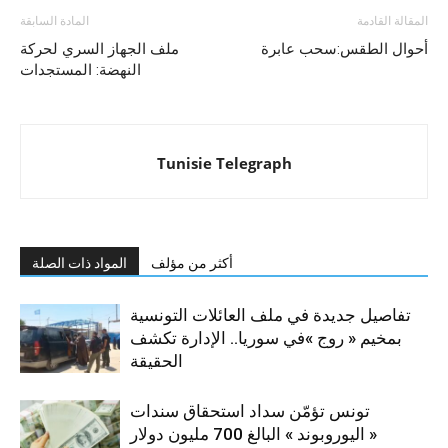
المقالة القادمة
المادة السابقة
أحوال الطقس:سحب عابرة
ملف الجهاز السري لحركة
النهضة: المستجدات
Tunisie Telegraph
أكثر من مؤلف
المواد ذات الصلة
تفاصيل جديدة في ملف العائلات التونسية
بمخيم « روج »في سوريا.. الإدارة تكشف
الحقيقة
تونس تؤمّن سداد استحقاق سندات
« اليوروبوند » البالغ 700 مليون دولار