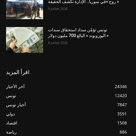
« روج »في سوريا.. الإدارة تكشف الحقيقة
9 juillet 2026
تونس تؤمّن سداد استحقاق سندات
« اليوروبوند » البالغ 700 مليون دولار
8 juillet 2026
اقرأ المزيد
24346
آخر الأخبار
12420
تونس
7847
أخبار تونس
3591
دولي
1508
اقتصاد
886
رياضة