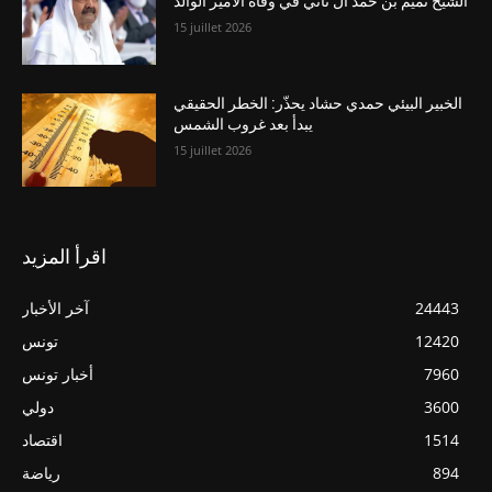
الشيخ تميم بن حمد آل ثاني في وفاة الأمير الوالد
15 juillet 2026
الخبير البيئي حمدي حشاد يحذّر: الخطر الحقيقي
يبدأ بعد غروب الشمس
15 juillet 2026
اقرأ المزيد
24443
آخر الأخبار
12420
تونس
7960
أخبار تونس
3600
دولي
1514
اقتصاد
894
رياضة