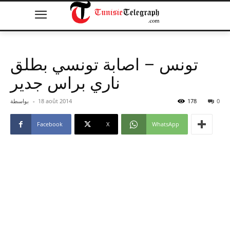
تونس – اصابة تونسي بطلق
ناري براس جدير
0
178
18 août 2014
-
بواسطة
Facebook
X
WhatsApp