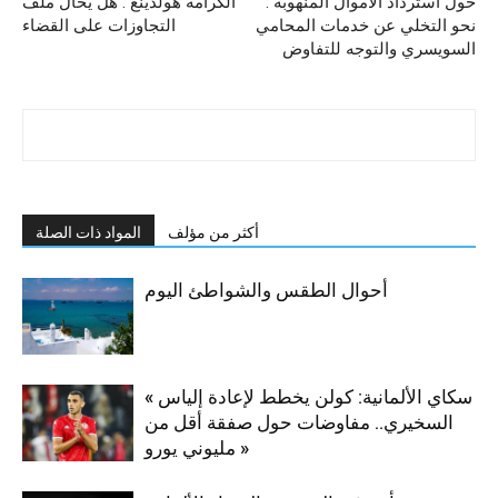
حول استرداد الاموال المنهوبة :
الكرامة هولدينغ : هل يحال ملف
نحو التخلي عن خدمات المحامي
التجاوزات على القضاء
السويسري والتوجه للتفاوض
أكثر من مؤلف
المواد ذات الصلة
أحوال الطقس والشواطئ اليوم
« سكاي الألمانية: كولن يخطط لإعادة إلياس
السخيري.. مفاوضات حول صفقة أقل من
مليوني يورو »