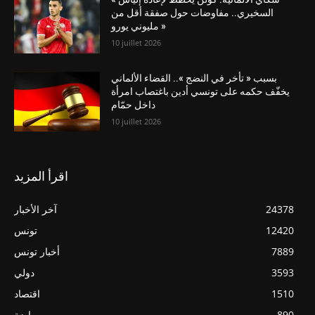
السخيري.. مفاوضات حول صفقة أقل من
مليوني يورو »
10 juillet 2026
بسبب « تأخر في النضج ».. القضاء الألماني
يخفّف حكمه على تونسي أدين باغتصاب امرأة
داخل حمّام
10 juillet 2026
اقرأ المزيد
24378
آخر الأخبار
12420
تونس
7889
أخبار تونس
3593
دولي
1510
اقتصاد
890
رياضة