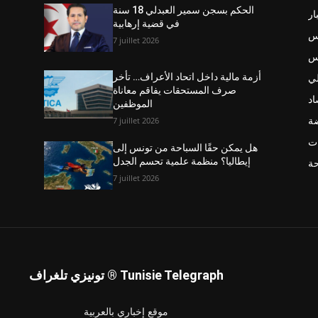
الحكم بسجن سمير العبدلي 18 سنة
ار
في قضية إرهابية
س
7 juillet 2026
نس
ي
أزمة مالية داخل اتحاد الأعراف… تأخر
صرف المستحقات يفاقم معاناة
اد
الموظفين
ضة
7 juillet 2026
ت
هل يمكن حقًا السباحة من تونس إلى
إيطاليا؟ منظمة علمية تحسم الجدل
حة
7 juillet 2026
تونيزي تلغراف ® Tunisie Telegraph
موقع إخباري بالعربية