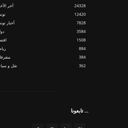
24328
آخر الأخب
12420
تون
7828
أخبار تو
3584
دول
1508
اقتص
884
ريا
384
متفرقا
362
نقل و سيا
تابعونا ...