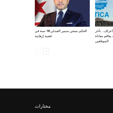
لأعراف… تأخر
الحكم بسجن سمير العبدلي 18 سنة في
فاقم معاناة
قضية إرهابية
الموظفين
مختارات