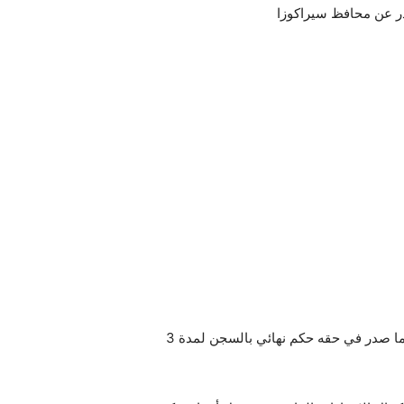
ويحمل المعني بالأمر سوابق عدلية تتعلق بترويج مواد مخدرة، كما صدر في حقه حكم نهائي بالسجن لمدة 3