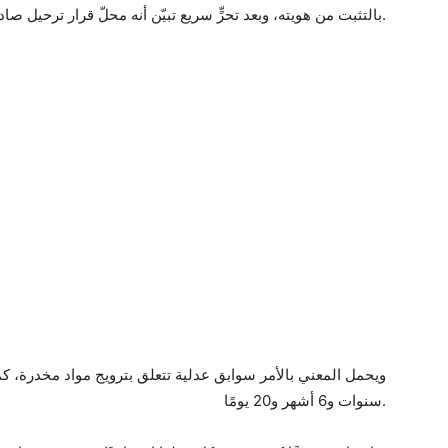
بالتثبت من هويته، وبعد تحرٍّ سريع تبيّن أنه محلّ قرار ترحيل صادر عن محافظ سيراكوزا.
سنوات و6 أشهر و20 يومًا.