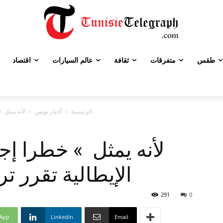
طقس
متفرقات
ثقافة
عالم السيارات
اقتصاد
الرئيسية
أخبار تونس
لأنه يمثل 
لأنه يمثل » خطرا إج
الإيطالية تقرر ت
291
0
App
Linkedin
Email