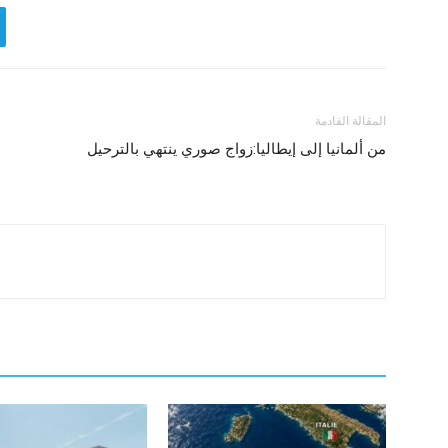
المقالة القادمة
من ألمانيا إلى إيطاليا:زواج صوري ينتهي بالترحيل