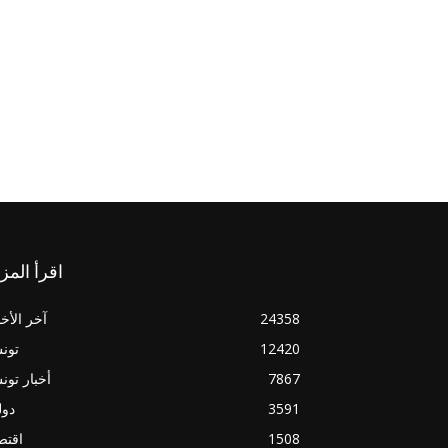
اقرأ المز
24358
آخر الأخب
12420
تون
7867
أخبار تو
3591
دول
1508
اقتص