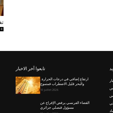
تف
0
يد
تابعوا آخر الاخبار
ارتفاع إضافي في درجات الحرارة..
ار
والبحر قليل الاضطراب فمتموج
س
10 juillet 2026
نس
ي
القضاء الفرنسي يرفض الإفراج عن
مسؤول قنصلي جزائري
اد