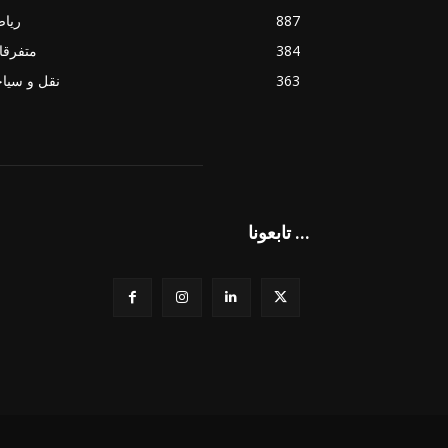
887
ريا
384
متفرقا
363
نقل و سيا
تابعونا ...