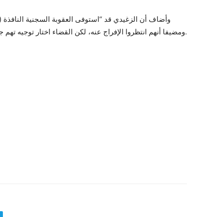
ومضيفا أنهم انتظروا الإفراج عنه، لكن القضاء اختار توجيه تهم جديدة وخطيرة له تتعلّق بتبييض الأموال، حسب قوله.