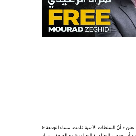
قالت عائلة الصحفي مراد الزغيدي مساء اليوم أنه يؤسفها أن تعلن « أنّ السلطات الأمنية قامت، مساء الجمعة 9
 المزمع أن تحتضن التظاهرة التضامنية مع الصحفي مراد