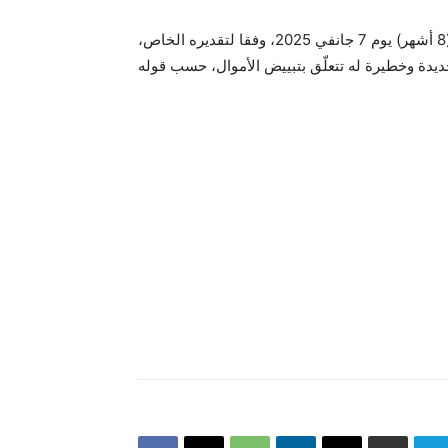
وأضاف أن الزغيدي قد “استوفى العقوبة السجنية النافذة (8 أشهر) يوم 7 جانفي 2025، وفقا لتقديره الخاص،