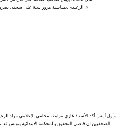
الزغيدي،بمناسبة مرور سنة على سجنه، بضرورة الحصول على ترخيص مسبق لتنظيم هذا الحدث. »
وأول أمس أكد الأستاذ غازي مرابط، محامي الإعلامي مراد الز