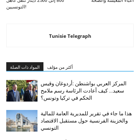
أعباء المعيشة والصحة
800 إلى 2500 دينار تُثقل كاهل
التونسيين!
Tunisie Telegraph
أكثر من مؤلف
المواد ذات الصلة
المركز العربي بواشنطن :أردوغان وقيس
سعيد… كيف أعادت الرئاسة رسم ملامح
الحكم في تركيا وتونس؟
هذا ما جاء في تقرير للمديرية العامة للمالية
والخزينة الفرنسية حول مستقبل الاقتصاد
التونسي