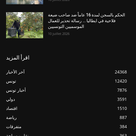
الحكم بالسجن لمدة 16 عاماً ضد صاحب ضيعة
فلاحية في ايطاليا … رسالة تحذير للعمال
الموسميين التونسيين
10 juillet 2026
اقرأ المزيد
24368
آخر الأخبار
12420
تونس
7876
أخبار تونس
3591
دولي
1510
اقتصاد
887
رياضة
384
متفرقات
363
نقل و سياحة