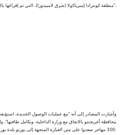
منطقة كونترادا إمبرياكولا (شرق لامبيدوزا)، التي تم إفراغها بالكامل قبل الموجة الجديدة من الوافدين”.
وأشارت المصادر إلى أنه “مع عمليات الوصول الجديدة، استؤنفت أ
محافظة أغريجنتو بالاتفاق مع وزارة الداخلية، وبكامل طاقتها”. و
300 مهاجر صعدوا على متن العبارة المتجهة إلى بورتو بلدة بورتو إمبيدوكلي” غرب صقلية.