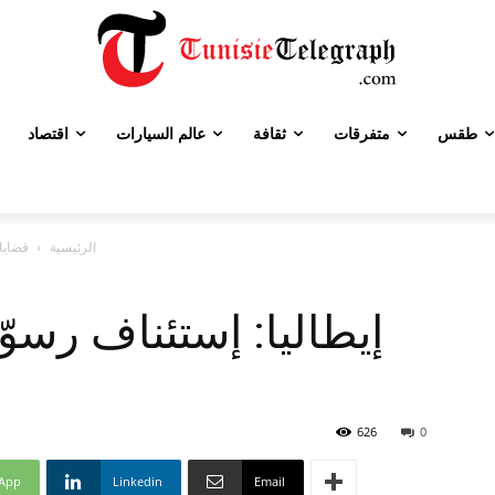
طقس
متفرقات
ثقافة
عالم السيارات
اقتصاد
الرئيسية
قضايا
إيطاليا: إستئناف رسوّ
626
0
App
Linkedin
Email