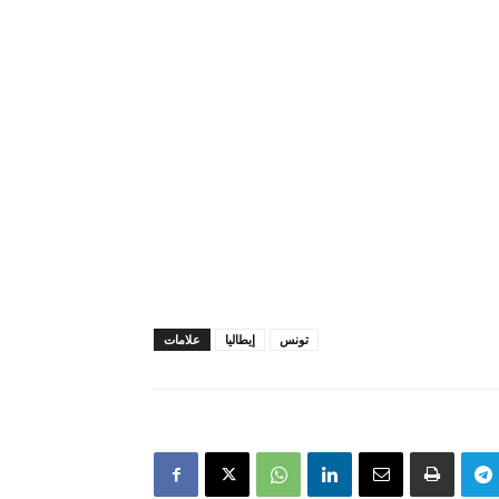
تونس
إيطاليا
علامات