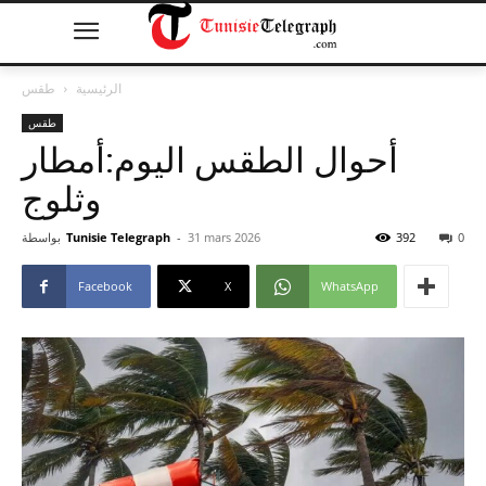
الرئيسية
طقس
طقس
أحوال الطقس اليوم:أمطار
وثلوج
0
392
31 mars 2026
-
Tunisie Telegraph
بواسطة
Facebook
X
WhatsApp