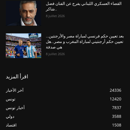
القضاء العسكري اللبناني يفرج عن الفنان فضل
شاكر..
8 juillet 2026
بعد تعيين حكم فرنسي لمباراة مصر والأرجنتين…
تعيين حكم أرجنتيني لمباراة المغرب و مصر…هل
هي صدفة
8 juillet 2026
اقرأ المزيد
24336
آخر الأخبار
12420
تونس
7837
أخبار تونس
3588
دولي
1508
اقتصاد