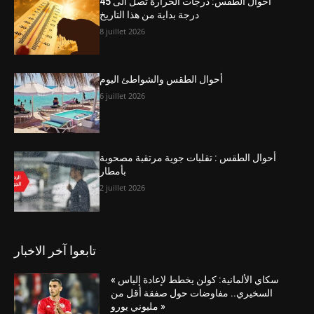
أحوال الطقس: درجات الحرارة تصل الى 45
درجة بداية من هذا التاريخ
8 juillet 2026
أحوال الطقس والشواطئ اليوم
6 juillet 2026
أحوال الطقس : تقلبات جوية مرتقبة مصحوبة
بأمطار
2 juillet 2026
تابعوا آخر الاخبار
« سكاي الألمانية: كولن يخطط لإعادة إلياس
السخيري.. مفاوضات حول صفقة أقل من
مليوني يورو »