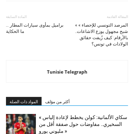
المقالة القادمة
المادة السابقة
« المرصد التونسي للإحصاء »
براميل بمأوى سيارات المطار …
شبح مجهول يوزع الاشاعات..
ما الحكاية
بالأرقام: كيف زُيفت حقائق
الولادات في تونس؟
Tunisie Telegraph
أكثر من مؤلف
المواد ذات الصلة
« سكاي الألمانية: كولن يخطط لإعادة إلياس
السخيري.. مفاوضات حول صفقة أقل من
مليوني يورو »