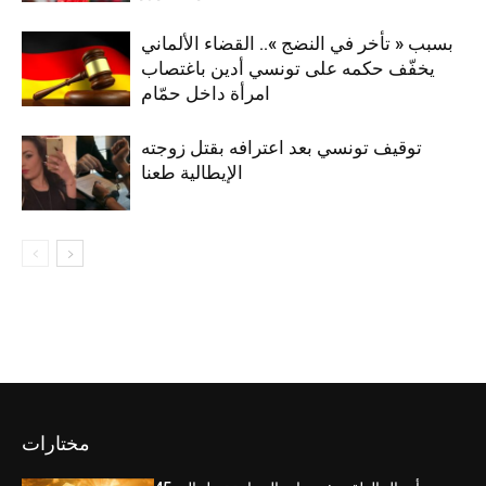
بسبب « تأخر في النضج ».. القضاء الألماني
يخفّف حكمه على تونسي أدين باغتصاب
امرأة داخل حمّام
توقيف تونسي بعد اعترافه بقتل زوجته
الإيطالية طعنا
مختارات