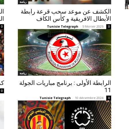
رياضة
الكشف عن موعد سحب قرعة رابطة
ال
الأبطال الافريقية و كأس الكاف
ال
Tunisie Telegraph
-
5 février 2025
0
0
رياضة
الرابطة الأولى : برنامج مباريات الجولة
كر
11
0
Tunisie Telegraph
-
10 décembre 2024
0