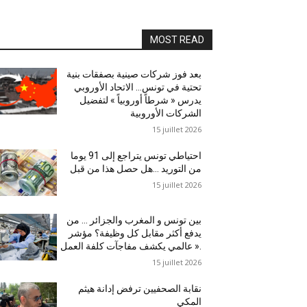
MOST READ
بعد فوز شركات صينية بصفقات بنية
تحتية في تونس… الاتحاد الأوروبي
يدرس « شرطاً أوروبياً » لتفضيل
الشركات الأوروبية
15 juillet 2026
احتياطي تونس يتراجع إلى 91 يوما
من التوريد …هل حصل هذا من قبل
15 juillet 2026
بين تونس و المغرب والجزائر … من
يدفع أكثر مقابل كل وظيفة؟ مؤشر
عالمي يكشف مفاجآت كلفة العمل ».
15 juillet 2026
نقابة الصحفيين ترفض إدانة هيثم
المكي