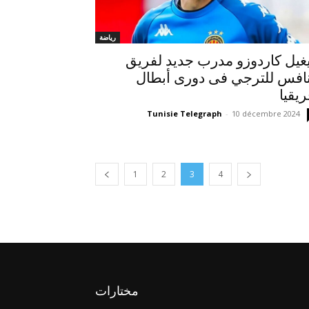
رياضة
غيل كاردوزو مدرب جديد لفريق
افس للترجي فى دورى أبطال
ريقيا
Tunisie Telegraph
-
10 décembre 2024
1
2
3
4
مختارات