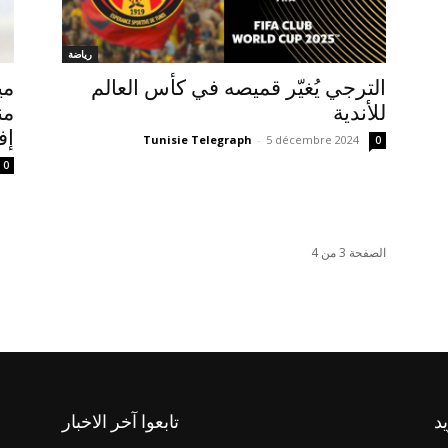
رياضة
الترجي يُغيّر قميصه في كأس العالم
مي
للأندية
من
إف
Tunisie Telegraph
-
5 décembre 2024
0
0
الصفحة 3 من 4
يد
تابعوا آخر الاخبار