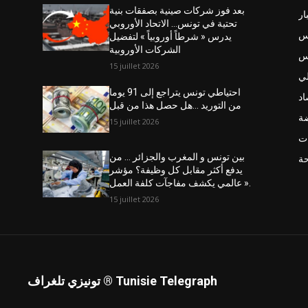
بعد فوز شركات صينية بصفقات بنية
ار
تحتية في تونس… الاتحاد الأوروبي
س
يدرس « شرطاً أوروبياً » لتفضيل
الشركات الأوروبية
نس
15 juillet 2026
ي
احتياطي تونس يتراجع إلى 91 يوما
اد
من التوريد …هل حصل هذا من قبل
ضة
15 juillet 2026
ت
بين تونس و المغرب والجزائر … من
حة
يدفع أكثر مقابل كل وظيفة؟ مؤشر
عالمي يكشف مفاجآت كلفة العمل ».
15 juillet 2026
تونيزي تلغراف ® Tunisie Telegraph