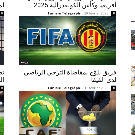
أفريقيا وكأس الكونفدرالية 2025
لم
Tunisie Telegraph
-
20 février 2025
0
0
رياضة
فريق يلوّح بمقاضاة الترجي الرياضي
تص
لدى الفيفا
ال
Tunisie Telegraph
-
11 février 2025
0
0