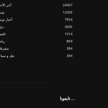
24437
آخر الأخب
12420
تون
7954
أخبار تو
3600
دول
1514
اقتص
894
ريا
384
متفرقا
364
نقل و سيا
تابعونا ...