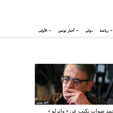
رياضة
دولي
أخبار تونس
الأولى
أخبار تونس
مد صواب يكتب عن « واترلو »