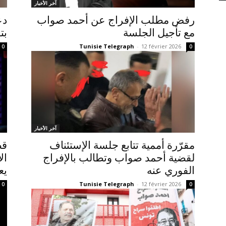
آخر الأخبار
رفض مطلب الإفراج عن أحمد صواب
دع
مع تأجيل الجلسة
بت
Tunisie Telegraph
-
12 février 2026
0
0
آخر الأخبار
مقرّرة أممية تتابع جلسة الإستئناف
قض
لقضية أحمد صواب وتطالب بالإفراج
ال
الفوري عنه
يع
Tunisie Telegraph
-
12 février 2026
0
0