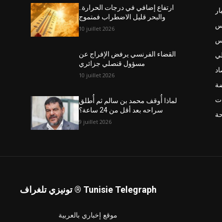
ارتفاع إضافي في درجات الحرارة..
ار
والبحر قليل الاضطراب فمتموج
س
10 juillet 2026
نس
ي
القضاء الفرنسي يرفض الإفراج عن
مسؤول قنصلي جزائري
اد
10 juillet 2026
ضة
ت
لماذا أُوقف محمد بن سالم ثم أُطلق
سراحه بعد أقل من 24 ساعة؟
حة
9 juillet 2026
تونيزي تلغراف ® Tunisie Telegraph
موقع إخباري بالعربية