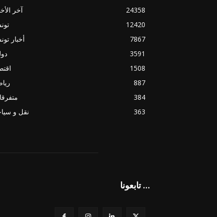
24358
آخر الأخب
12420
تون
7867
أخبار تو
3591
دول
1508
اقتص
887
ريا
384
متفرقا
363
نقل و سيا
تابعونا ...