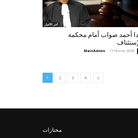
آخر الأخبار
ا أحمد صواب أمام محكمة
إستئناف
MainAdmin
-
11 février 2026
1
2
3
4
مختارات