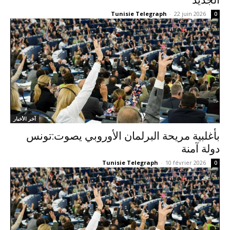
الجديد
Tunisie Telegraph
-
22 juin 2026
0
آخر الأخبار
بأغلبية مريحة البرلمان الأوروبي يصوت:تونس
دولة آمنة
Tunisie Telegraph
-
10 février 2026
0