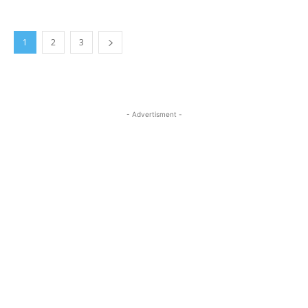
1
2
3
- Advertisment -